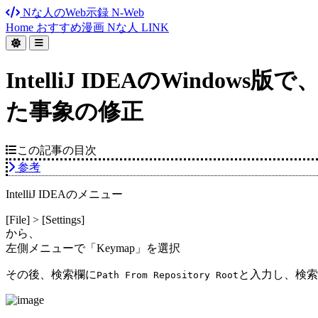
Nな人のWeb示録
N-Web
Home
おすすめ漫画
Nな人
LINK
IntelliJ IDEAのWindows
た事象の修正
この記事の目次
参考
IntelliJ IDEAのメニュー
[File] > [Settings]
から、
左側メニューで「Keymap」を選択
その後、検索欄に
と入力し、検索
Path From Repository Root