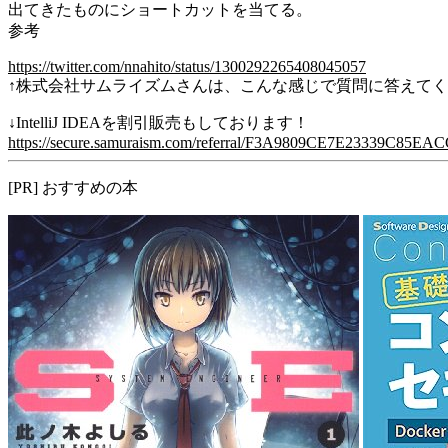
出てきたものにショートカットを当てる。
参考
https://twitter.com/nnahito/status/1300292265408045057
↑株式会社サムライズムさんは、こんな感じで質問に答えて
↓IntelliJ IDEAを割引販売もしております！
https://secure.samuraism.com/referral/F3A9809CE7E23339C85E
[PR] おすすめの本