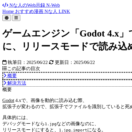
Nな人のWeb示録
N-Web
Home
おすすめ漫画
Nな人
LINK
ゲームエンジン「Godot 4
に、リリースモードで読み込
執筆日：
2025/06/22
更新日：
2025/06/22
この記事の目次
概要
解決方法
概要
Godot
4.xで、画像を動的に読み込む際、
拡張子が変わるので、拡張子でファイルを識別していると死
具体的には、
デバッグモードなら
などの画像なのに、
1.jpg
リリースモードにすると、
になる。
1.jpg.import