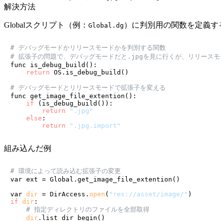
解決方法
Globalスクリプト（例：
）に判別用の関数を定義す
Global.dg
# デバッグモードかリリースモードかを判別する関数
# 拡張子の問題で、デバッグモードだと.jpgを見に行くが、リリースモ
func is_debug_build():

return
 OS.is_debug_build()

# デバッグモードとリリースモードで拡張子を変える
func get_image_file_extention():

if
 (is_debug_build()):

return
".jpg"
else
:

return
".jpg.import"
組み込んだ例
# 環境によって読み込む拡張子の変更
var ext = Global.get_image_file_extention()

var 
dir
 = DirAccess.
open
(
"res://asset/image/"
if
dir
:

# 指定ディレクトリのファイルを全部取得
dir
.list_dir_begin()
