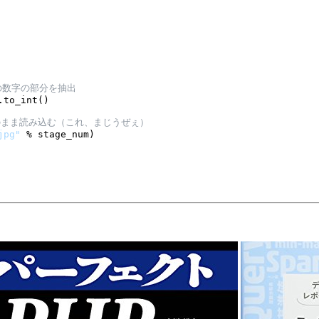
や2の数字の部分を抽出
to_int()

そのまま読み込む（これ、まじうぜぇ）
jpg"
 % stage_num)
