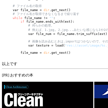
# ファイル名の取得
    var file_name = 
dir
.get_next()

# ファイル名が取得できなくなるまで繰り返す
while
 file_name != 
""
:

if
 file_name.ends_with(ext):

# 何らかの処理。
# 例えば、1.jpg, 2.jpg...みたいな感じなら1
            var file_num = file_name.trim_suffix(ext).
# 画像を読み込むときは.importはつかないので、
            var texture = load(
"res://asset/image/%s.
        file_name = 
dir
以上です
[PR] おすすめの本